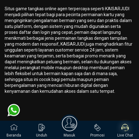
Situs game tangkas online agen terpercaya seperti KAISARJUDI
menjadi pilihan tepat bagi para pecinta permainan kartu yang
menginginkan pengalaman bermain yang seru dan praktis dalam
satu platform, dengan sistem yang mudah digunakan serta
proses daftar dan login yang cepat, pemain dapat langsung
menikmati berbagai jenis permainan tangkas dengan tampilan
yang modern dan responsif, KAISARJUDI juga menghadirkan fitur
unggulan seperti layanan customer service 24 jam, sistem
keamanan yang terjamin, serta berbagai promo menarik yang
dapat meningkatkan peluang bermain, selain itu dukungan akses
melalui perangkat mobile maupun desktop membuat pemain
lebih fleksibel untuk bermain kapan saja dan di mana saja,
sehingga situs ini cocok bagi pemula maupun pemain
berpengalaman yang mencari hiburan digital dengan
kenyamanan dan kemudahan akses dalam satu tempat.
Beranda
Unduh
Masuk
Promosi
Live Chat